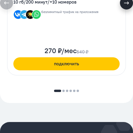
10 гб
/
200 минут
/
+10 номеров
безлимитный трафик на приложения
270 ₽/мес
540 ₽
подключить