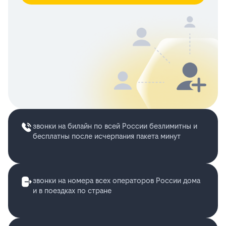
звонки на билайн по всей России безлимитны и
бесплатны после исчерпания пакета минут
звонки на номера всех операторов России дома
и в поездках по стране